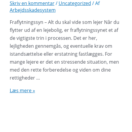
Skriv en kommentar
/
Uncategorized
/ Af
Arbejdsskadesystem
Fraflytningssyn – Alt du skal vide som lejer Når du
flytter ud af en lejebolig, er fraflytningssynet et af
de vigtigste trin i processen. Det er her,
lejligheden gennemgås, og eventuelle krav om
istandsættelse eller erstatning fastlægges. For
mange lejere er det en stressende situation, men
med den rette forberedelse og viden om dine
rettigheder …
Fraflytningssyn
Læs mere »
–
Alt
du
skal
vide