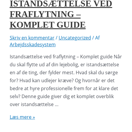
ISTANDSÆTTELSE VED
som
FRAFLYTNING –
lejer
KOMPLET GUIDE
Skriv en kommentar
/
Uncategorized
/ Af
Arbejdsskadesystem
Istandsættelse ved fraflytning – Komplet guide Når
du skal flytte ud af din lejebolig, er istandsættelse
en af de ting, der fylder mest. Hvad skal du sørge
for? Hvad kan udlejer kræve? Og hvornår er det
bedre at hyre professionelle frem for at klare det
selv? Denne guide giver dig et komplet overblik
over istandsættelse …
Istandsættelse
Læs mere »
ved