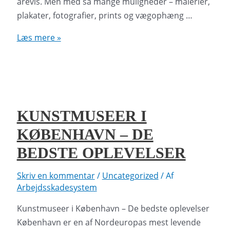
årevis. Men med så mange muligheder – malerier,
plakater, fotografier, prints og vægophæng …
Kunst
Læs mere »
til
væggen
–
Sådan
vælger
KUNSTMUSEER I
du
KØBENHAVN – DE
det
rigtige
BEDSTE OPLEVELSER
Skriv en kommentar
/
Uncategorized
/ Af
Arbejdsskadesystem
Kunstmuseer i København – De bedste oplevelser
København er en af Nordeuropas mest levende