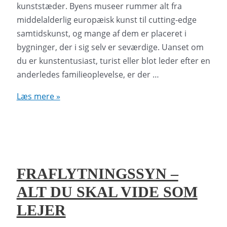
kunststæder. Byens museer rummer alt fra
middelalderlig europæisk kunst til cutting-edge
samtidskunst, og mange af dem er placeret i
bygninger, der i sig selv er seværdige. Uanset om
du er kunstentusiast, turist eller blot leder efter en
anderledes familieoplevelse, er der …
Kunstmuseer
Læs mere »
i
København
–
De
bedste
FRAFLYTNINGSSYN –
oplevelser
ALT DU SKAL VIDE SOM
LEJER