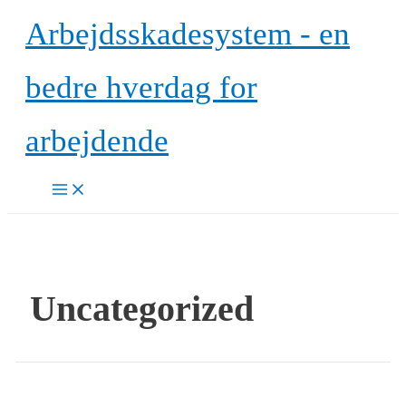
Gå
Arbejdsskadesystem - en
til
indholdet
bedre hverdag for
arbejdende
Main
Menu
Uncategorized