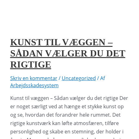
kunst
–
Fra
Guldalderen
til
KUNST TIL VÆGGEN –
i
SÅDAN VÆLGER DU DET
dag
RIGTIGE
Skriv en kommentar
/
Uncategorized
/ Af
Arbejdsskadesystem
Kunst til væggen – Sådan vælger du det rigtige Der
er noget særligt ved at hænge et stykke kunst op
og se, hvordan det forandrer hele rummet. Det
rigtige kunstværk kan løfte atmosfæren, tilføre
personlighed og skabe en stemning, der holder i