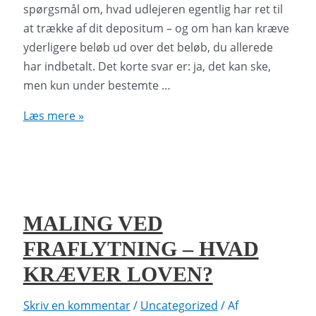
spørgsmål om, hvad udlejeren egentlig har ret til
at trække af dit depositum – og om han kan kræve
yderligere beløb ud over det beløb, du allerede
har indbetalt. Det korte svar er: ja, det kan ske,
men kun under bestemte …
Depositum
Læs mere »
ved
fraflytning
–
Kan
udlejer
MALING VED
kræve
FRAFLYTNING – HVAD
mere?
KRÆVER LOVEN?
Skriv en kommentar
/
Uncategorized
/ Af