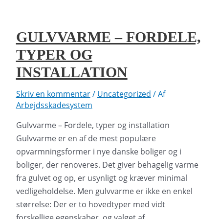
Sådan
forbedrer
du
GULVVARME – FORDELE,
luften
TYPER OG
i
dit
INSTALLATION
hjem
Skriv en kommentar
/
Uncategorized
/ Af
Arbejdsskadesystem
Gulvvarme – Fordele, typer og installation
Gulvvarme er en af de mest populære
opvarmningsformer i nye danske boliger og i
boliger, der renoveres. Det giver behagelig varme
fra gulvet og op, er usynligt og kræver minimal
vedligeholdelse. Men gulvvarme er ikke en enkel
størrelse: Der er to hovedtyper med vidt
forskellige egenskaber, og valget af …