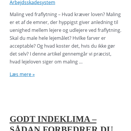
Arbejdsskadesystem
Maling ved fraflytning – Hvad kræver loven? Maling
er et af de emner, der hyppigst giver anledning til
uenighed mellem lejere og udlejere ved fraflytning.
Skal du male hele lejemålet? Hvilke farver er
acceptable? Og hvad koster det, hvis du ikke gør
det selv? I denne artikel gennemgår vi præcist,
hvad lejeloven siger om maling …
Maling
Læs mere »
ved
fraflytning
–
Hvad
kræver
GODT INDEKLIMA –
loven?
SÅDAN FORBEDRER DU