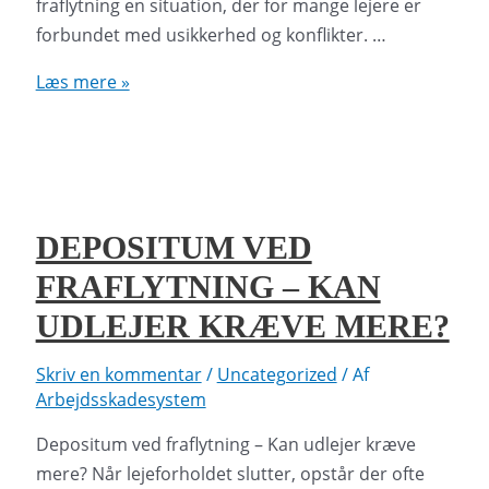
fraflytning en situation, der for mange lejere er
forbundet med usikkerhed og konflikter. …
Lejeret
Læs mere »
og
lejeloven
ved
fraflytning
–
DEPOSITUM VED
Dine
FRAFLYTNING – KAN
rettigheder
som
UDLEJER KRÆVE MERE?
lejer
Skriv en kommentar
/
Uncategorized
/ Af
Arbejdsskadesystem
Depositum ved fraflytning – Kan udlejer kræve
mere? Når lejeforholdet slutter, opstår der ofte