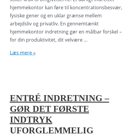
hjemmekontor kan føre til koncentrationsbesvær,
fysiske gener og en uklar grænse mellem
arbejdsliv og privatliv. En gennemtænkt
hjemmekontor indretning gør en målbar forskel –
for din produktivitet, dit velvære …
Hjemmekontor
Læs mere »
indretning
–
Produktivitet
og
stil
ENTRÉ INDRETNING –
GØR DET FØRSTE
INDTRYK
UFORGLEMMELIG