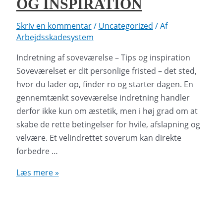
OG INSPIRATION
Skriv en kommentar
/
Uncategorized
/ Af
Arbejdsskadesystem
Indretning af soveværelse – Tips og inspiration
Soveværelset er dit personlige fristed – det sted,
hvor du lader op, finder ro og starter dagen. En
gennemtænkt soveværelse indretning handler
derfor ikke kun om æstetik, men i høj grad om at
skabe de rette betingelser for hvile, afslapning og
velvære. Et velindrettet soverum kan direkte
forbedre …
Indretning
Læs mere »
af
soveværelse
–