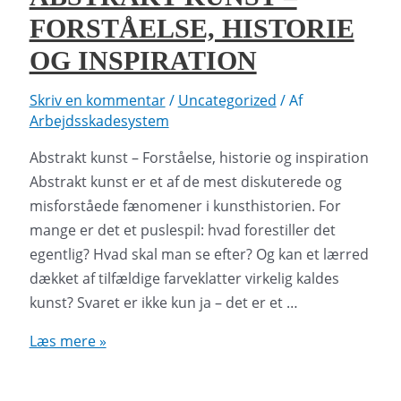
i
FORSTÅELSE, HISTORIE
dag
OG INSPIRATION
Skriv en kommentar
/
Uncategorized
/ Af
Arbejdsskadesystem
Abstrakt kunst – Forståelse, historie og inspiration
Abstrakt kunst er et af de mest diskuterede og
misforståede fænomener i kunsthistorien. For
mange er det et puslespil: hvad forestiller det
egentlig? Hvad skal man se efter? Og kan et lærred
dækket af tilfældige farveklatter virkelig kaldes
kunst? Svaret er ikke kun ja – det er et …
Abstrakt
Læs mere »
kunst
–