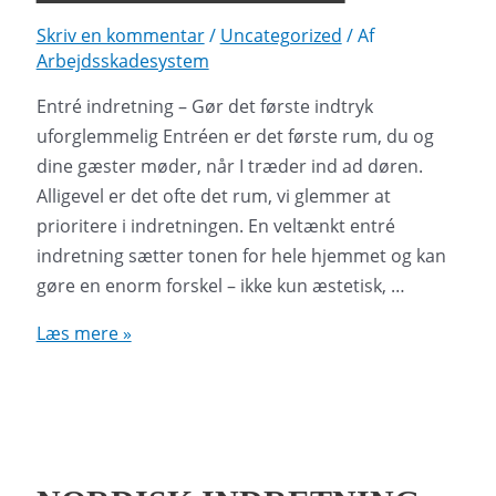
Skriv en kommentar
/
Uncategorized
/ Af
Arbejdsskadesystem
Entré indretning – Gør det første indtryk
uforglemmelig Entréen er det første rum, du og
dine gæster møder, når I træder ind ad døren.
Alligevel er det ofte det rum, vi glemmer at
prioritere i indretningen. En veltænkt entré
indretning sætter tonen for hele hjemmet og kan
gøre en enorm forskel – ikke kun æstetisk, …
Entré
Læs mere »
indretning
–
Gør
det
første