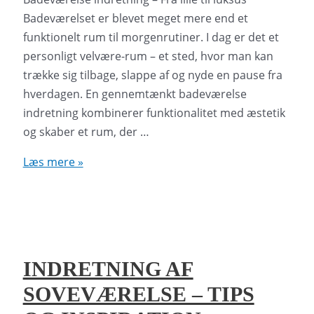
Badeværelset er blevet meget mere end et
funktionelt rum til morgenrutiner. I dag er det et
personligt velvære-rum – et sted, hvor man kan
trække sig tilbage, slappe af og nyde en pause fra
hverdagen. En gennemtænkt badeværelse
indretning kombinerer funktionalitet med æstetik
og skaber et rum, der …
Badeværelse
Læs mere »
indretning
–
Fra
lille
til
INDRETNING AF
luksus
SOVEVÆRELSE – TIPS