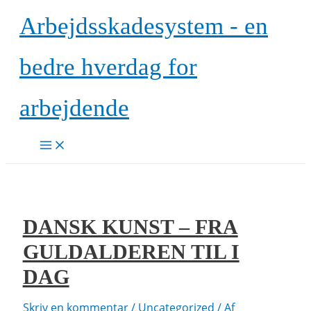
Gå
Arbejdsskadesystem - en
til
indholdet
bedre hverdag for
arbejdende
Main
Menu
DANSK KUNST – FRA
GULDALDEREN TIL I
DAG
Skriv en kommentar
/
Uncategorized
/ Af