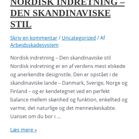
NORDISK INDRETNING –
indtryk
DEN SKANDINAVISKE
uforglemmelig
STIL
Skriv en kommentar
/
Uncategorized
/ Af
Arbejdsskadesystem
Nordisk indretning – Den skandinaviske stil
Nordisk indretning er en af verdens mest elskede
og anerkendte designstile. Den er opstået i de
skandinaviske lande – Danmark, Sverige, Norge og
Finland – og er kendetegnet ved en perfekt
balance mellem skønhed og funktion, enkelhed og
varme, det naturlige og det menneskeskabte.
Uanset om du bor i …
Nordisk
Læs mere »
indretning