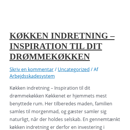
–
Den
skandinaviske
stil
KØKKEN INDRETNING –
INSPIRATION TIL DIT
DRØMMEKØKKEN
Skriv en kommentar
/
Uncategorized
/ Af
Arbejdsskadesystem
Køkken indretning – Inspiration til dit
drømmekøkken Køkkenet er hjemmets mest
benyttede rum. Her tilberedes maden, familien
samles til morgenmad, og gæster samler sig
naturligt, når der holdes selskab. En gennemtænkt
køkken indretning er derfor en investering i