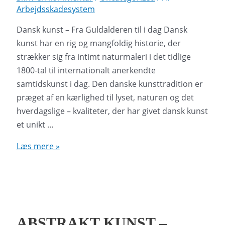
Arbejdsskadesystem
Dansk kunst – Fra Guldalderen til i dag Dansk
kunst har en rig og mangfoldig historie, der
strækker sig fra intimt naturmaleri i det tidlige
1800-tal til internationalt anerkendte
samtidskunst i dag. Den danske kunsttradition er
præget af en kærlighed til lyset, naturen og det
hverdagslige – kvaliteter, der har givet dansk kunst
et unikt …
Dansk
Læs mere »
kunst
–
Fra
Guldalderen
til
ABSTRAKT KUNST –