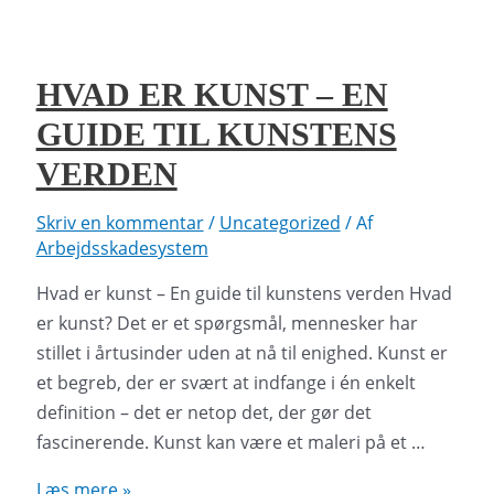
Forståelse,
historie
og
HVAD ER KUNST – EN
inspiration
GUIDE TIL KUNSTENS
VERDEN
Skriv en kommentar
/
Uncategorized
/ Af
Arbejdsskadesystem
Hvad er kunst – En guide til kunstens verden Hvad
er kunst? Det er et spørgsmål, mennesker har
stillet i årtusinder uden at nå til enighed. Kunst er
et begreb, der er svært at indfange i én enkelt
definition – det er netop det, der gør det
fascinerende. Kunst kan være et maleri på et …
Hvad
Læs mere »