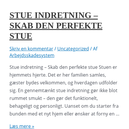
Tips
og
STUE INDRETNING –
inspiration
SKAB DEN PERFEKTE
STUE
Skriv en kommentar
/
Uncategorized
/ Af
Arbejdsskadesystem
Stue indretning – Skab den perfekte stue Stuen er
hjemmets hjerte. Det er her familien samles,
gæster bydes velkommen, og hverdagen udfolder
sig. En gennemtænkt stue indretning gør ikke blot
rummet smukt – den gør det funktionelt,
behageligt og personligt. Uanset om du starter fra
bunden med et nyt hjem eller ønsker at forny en …
Stue
Læs mere »