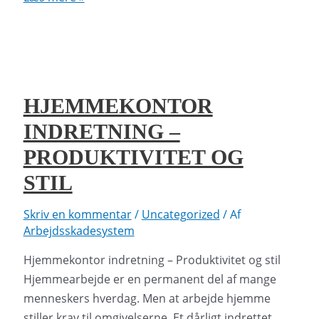
er
kunst
–
En
guide
HJEMMEKONTOR
til
INDRETNING –
kunstens
verden
PRODUKTIVITET OG
STIL
Skriv en kommentar
/
Uncategorized
/ Af
Arbejdsskadesystem
Hjemmekontor indretning – Produktivitet og stil
Hjemmearbejde er en permanent del af mange
menneskers hverdag. Men at arbejde hjemme
stiller krav til omgivelserne. Et dårligt indrettet