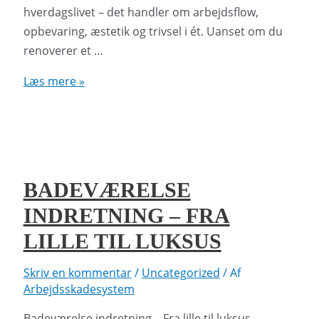
hverdagslivet – det handler om arbejdsflow,
opbevaring, æstetik og trivsel i ét. Uanset om du
renoverer et …
Køkken
Læs mere »
indretning
–
Inspiration
til
dit
BADEVÆRELSE
drømmekøkken
INDRETNING – FRA
LILLE TIL LUKSUS
Skriv en kommentar
/
Uncategorized
/ Af
Arbejdsskadesystem
Badeværelse indretning – Fra lille til luksus