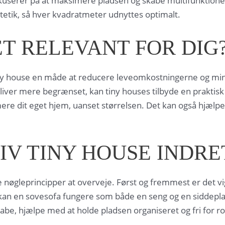
okuserer på at maksimere pladsen og skabe multifunktione
tetik, så hver kvadratmeter udnyttes optimalt.
T RELEVANT FOR DIG
ny house en måde at reducere leveomkostningerne og minim
bliver mere begrænset, kan tiny houses tilbyde en praktisk
timere dit eget hjem, uanset størrelsen. Det kan også hjælp
TIV TINY HOUSE INDR
re nøgleprincipper at overveje. Først og fremmest er det vi
l kan en sovesofa fungere som både en seng og en siddep
be, hjælpe med at holde pladsen organiseret og fri for ro