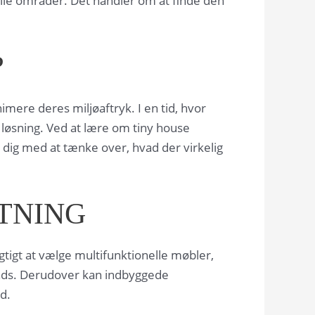
lle områder. Det handler om at finde den
?
ere deres miljøaftryk. I en tid, hvor
 løsning. Ved at lære om tiny house
e dig med at tænke over, hvad der virkelig
ETNING
gtigt at vælge multifunktionelle møbler,
lads. Derudover kan indbyggede
d.