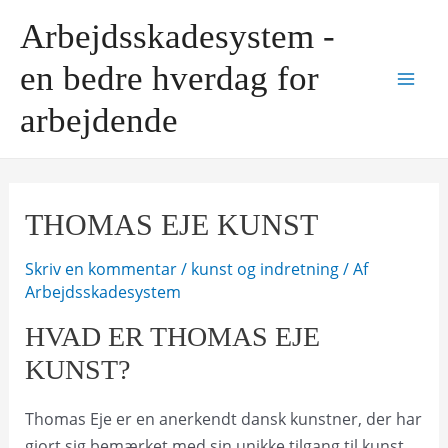
Gå
Arbejdsskadesystem -
til
indholdet
en bedre hverdag for
Mai
arbejdende
Men
THOMAS EJE KUNST
Skriv en kommentar
/
kunst og indretning
/ Af
Arbejdsskadesystem
HVAD ER THOMAS EJE
KUNST?
Thomas Eje er en anerkendt dansk kunstner, der har
gjort sig bemærket med sin unikke tilgang til kunst.