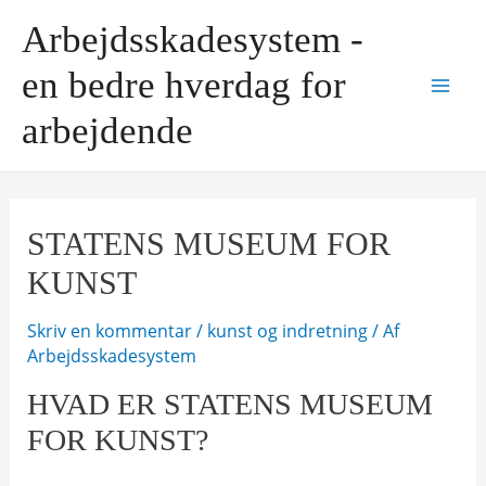
Gå
Arbejdsskadesystem -
til
indholdet
en bedre hverdag for
Mai
arbejdende
Men
STATENS MUSEUM FOR
KUNST
Skriv en kommentar
/
kunst og indretning
/ Af
Arbejdsskadesystem
HVAD ER STATENS MUSEUM
FOR KUNST?