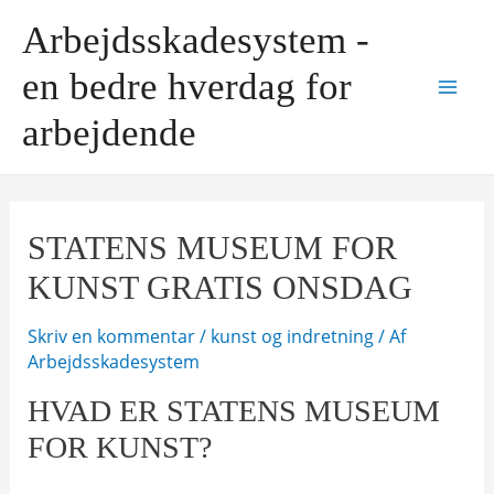
Gå
Arbejdsskadesystem -
til
indholdet
en bedre hverdag for
Mai
arbejdende
Men
STATENS MUSEUM FOR
KUNST GRATIS ONSDAG
Skriv en kommentar
/
kunst og indretning
/ Af
Arbejdsskadesystem
HVAD ER STATENS MUSEUM
FOR KUNST?