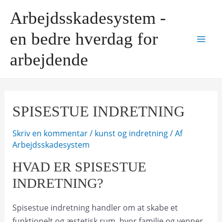
Gå
Arbejdsskadesystem -
til
indholdet
en bedre hverdag for
Mai
arbejdende
Men
SPISESTUE INDRETNING
Skriv en kommentar
/
kunst og indretning
/ Af
Arbejdsskadesystem
HVAD ER SPISESTUE
INDRETNING?
Spisestue indretning handler om at skabe et
funktionelt og æstetisk rum, hvor familie og venner