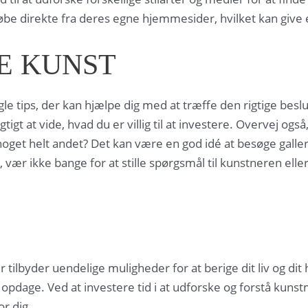
øbe direkte fra deres egne hjemmesider, hvilket kan give
BE KUNST
le tips, der kan hjælpe dig med at træffe den rigtige besl
tigt at vide, hvad du er villig til at investere. Overvej også
 noget helt andet? Det kan være en god idé at besøge galleri
vær ikke bange for at stille spørgsmål til kunstneren eller 
r tilbyder uendelige muligheder for at berige dit liv og d
t opdage. Ved at investere tid i at udforske og forstå kun
r dig.