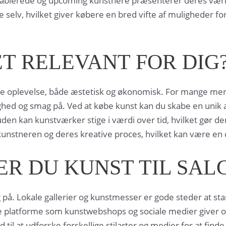
ablerede og upcoming kunstnere præsenterer deres værker. 
 selv, hvilket giver købere en bred vifte af muligheder for
T RELEVANT FOR DIG
de oplevelse, både æstetisk og økonomisk. For mange menn
ed og smag på. Ved at købe kunst kan du skabe en unik at
den kan kunstværker stige i værdi over tid, hvilket gør dem
l kunstneren og deres kreative proces, hvilket kan være en d
R DU KUNST TIL SAL
g på. Lokale gallerier og kunstmesser er gode steder at st
e platforme som kunstwebshops og sociale medier giver o
 tid til at udforske forskellige stilarter og medier for at f