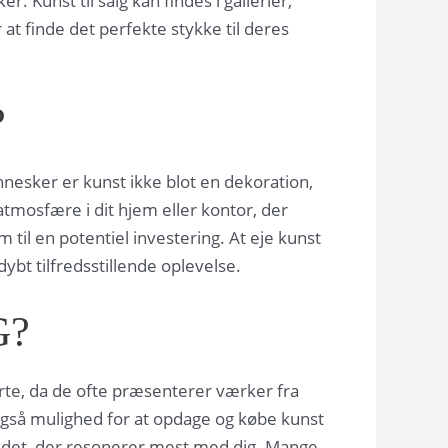
Kunst til salg kan findes i gallerier,
 at finde det perfekte stykke til deres
?
esker er kunst ikke blot en dekoration,
mosfære i dit hjem eller kontor, der
 til en potentiel investering. At eje kunst
ybt tilfredsstillende oplevelse.
G?
arte, da de ofte præsenterer værker fra
gså mulighed for at opdage og købe kunst
inde det, der resonerer mest med dig. Mange