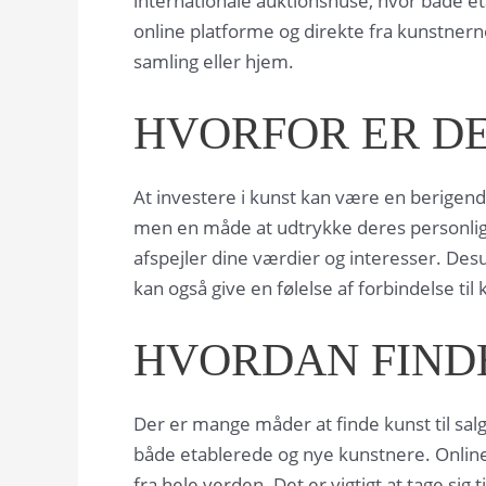
internationale auktionshuse, hvor både et
online platforme og direkte fra kunstnerne
samling eller hjem.
HVORFOR ER DE
At investere i kunst kan være en berigen
men en måde at udtrykke deres personligh
afspejler dine værdier og interesser. Desu
kan også give en følelse af forbindelse ti
HVORDAN FINDE
Der er mange måder at finde kunst til sal
både etablerede og nye kunstnere. Onlin
fra hele verden. Det er vigtigt at tage sig