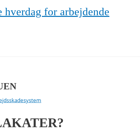
e hverdag for arbejdende
UEN
ejdsskadesystem
LAKATER?