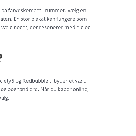
nke på farveskemaet i rummet. Vælg en
aten. En stor plakat kan fungere som
; vælg noget, der resonerer med dig og
?
ociety6 og Redbubble tilbyder et væld
r og boghandlere. Når du køber online,
valg.