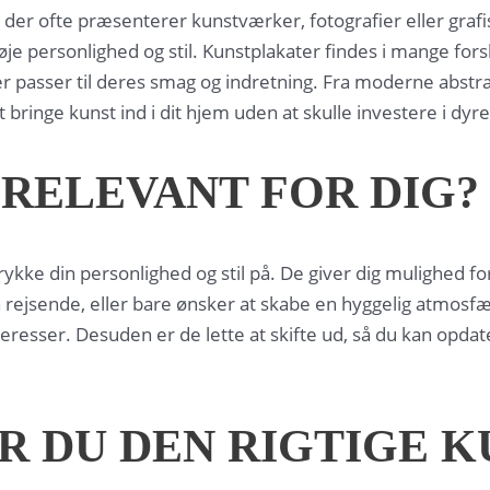
ner, der ofte præsenterer kunstværker, fotografier eller gr
e personlighed og stil. Kunstplakater findes i mange forske
der passer til deres smag og indretning. Fra moderne abstra
inge kunst ind i dit hjem uden at skulle investere i dyre
RELEVANT FOR DIG?
kke din personlighed og stil på. De giver dig mulighed for
n rejsende, eller bare ønsker at skabe en hyggelig atmosf
nteresser. Desuden er de lette at skifte ud, så du kan opda
 DU DEN RIGTIGE K