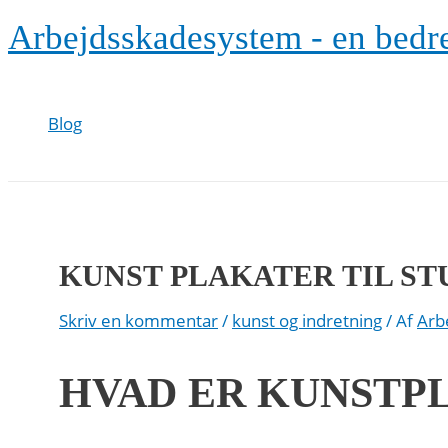
Gå
Arbejdsskadesystem - en bedr
til
indholdet
Blog
KUNST PLAKATER TIL ST
Skriv en kommentar
/
kunst og indretning
/ Af
Arb
HVAD ER KUNSTP