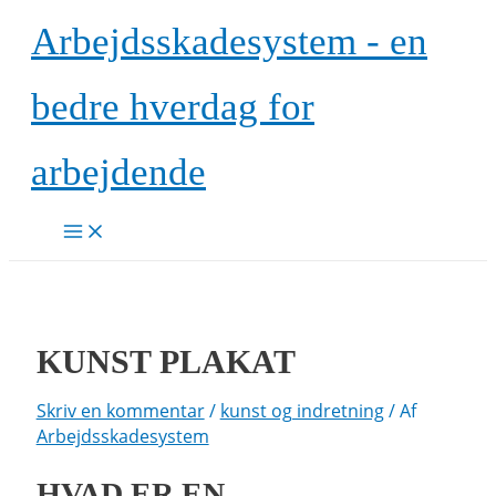
Gå
Arbejdsskadesystem - en
til
indholdet
bedre hverdag for
arbejdende
Main
Menu
KUNST PLAKAT
Skriv en kommentar
/
kunst og indretning
/ Af
Arbejdsskadesystem
HVAD ER EN