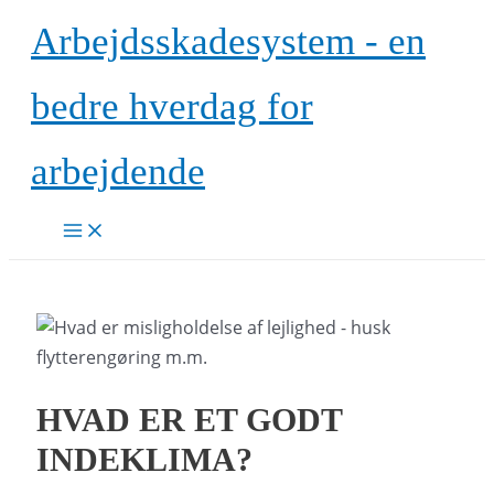
Gå
Arbejdsskadesystem - en
til
indholdet
bedre hverdag for
arbejdende
Main
Menu
HVAD ER ET GODT
INDEKLIMA?