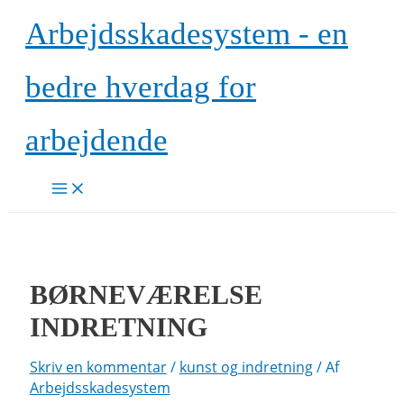
Gå
Arbejdsskadesystem - en
til
indholdet
bedre hverdag for
arbejdende
Main
Menu
BØRNEVÆRELSE
INDRETNING
Skriv en kommentar
/
kunst og indretning
/ Af
Arbejdsskadesystem