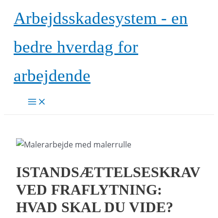
Gå
Arbejdsskadesystem - en
til
indholdet
bedre hverdag for
arbejdende
Main
Menu
ISTANDSÆTTELSESKRAV
VED FRAFLYTNING:
HVAD SKAL DU VIDE?