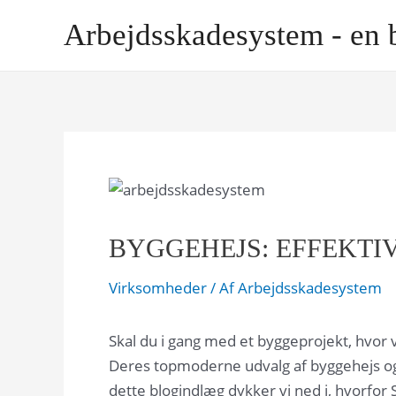
Gå
Arbejdsskadesystem - en 
til
indholdet
BYGGEHEJS: EFFEKTIV
Virksomheder
/ Af
Arbejdsskadesystem
Skal du i gang med et byggeprojekt, hvor v
Deres topmoderne udvalg af byggehejs og to
dette blogindlæg dykker vi ned i, hvorfor S