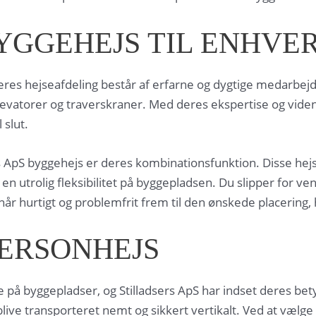
YGGEHEJS TIL ENHVE
res hejseafdeling består af erfarne og dygtige medarbejde
levatorer og traverskraner. Med deres ekspertise og viden 
 slut.
 ApS byggehejs er deres kombinationsfunktion. Disse hejs 
en utrolig fleksibilitet på byggepladsen. Du slipper for ve
r hurtigt og problemfrit frem til den ønskede placering, h
PERSONHEJS
på byggepladser, og Stilladsers ApS har indset deres bety
ve transporteret nemt og sikkert vertikalt. Ved at vælge e