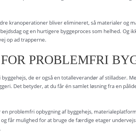
ndre kranoperationer bliver elimineret, så materialer og
iv arbejdsdag og en hurtigere byggeproces som helhed. Og 
vej op ad trapperne.
 FOR PROBLEMFRI BY
 i byggehejs, de er også en totalleverandør af stilladser.
byggeri. Det betyder, at du får én samlet løsning fra en påli
er en problemfri opbygning af byggehejs, materialeplatform
 og får mulighed for at bruge de færdige etager undervejs 
.