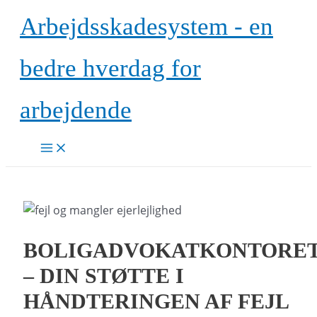
Gå
Arbejdsskadesystem - en
til
indholdet
bedre hverdag for
arbejdende
Main
Menu
BOLIGADVOKATKONTORE
– DIN STØTTE I
HÅNDTERINGEN AF FEJL